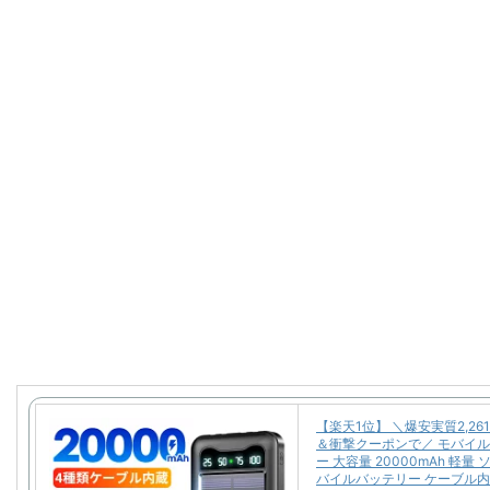
【楽天1位】 ＼爆安実質2,26
＆衝撃クーポンで／ モバイ
ー 大容量 20000mAh 軽量
バイルバッテリー ケーブル内