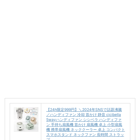
【24h限定999円】＼2024年SNSで話題沸騰
／ハンディファン 冷却 首かけ 静音 cicibella
5wayハンディファン シシベラ ハンディファ
ン 手持ち扇風機 首かけ 扇風機 卓上 小型扇風
機 携帯扇風機 ネッククーラー 卓上 コンパクト
スマホスタンド ネックファン 長時間 ストラッ
プ