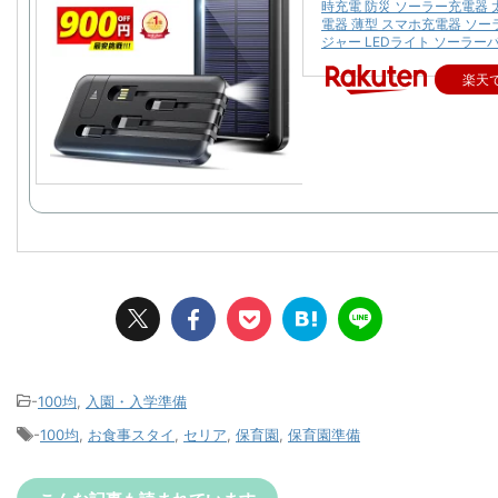
時充電 防災 ソーラー充電器 
電器 薄型 スマホ充電器 ソ
ジャー LEDライト ソーラー
楽天
-
100均
,
入園・入学準備
-
100均
,
お食事スタイ
,
セリア
,
保育園
,
保育園準備