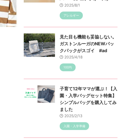
2025/8/1
アレルギー
見た目も機能も妥協しない。
ガストンルーガのNEWバッ
クパックがスゴイ #ad
2025/4/18
100均
子育て12年ママが選ぶ！【入
園・入学バッグセット特集】
シンプルバッグを購入してみ
ました
2025/2/13
入園・入学準備