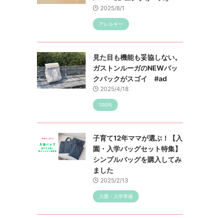
2025/8/1
アレルギー
見た目も機能も妥協しない。
ガストンルーガのNEWバッ
クパックがスゴイ #ad
2025/4/18
100均
子育て12年ママが選ぶ！【入
園・入学バッグセット特集】
シンプルバッグを購入してみ
ました
2025/2/13
入園・入学準備