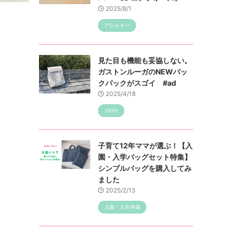
2025/8/1
アレルギー
見た目も機能も妥協しない。
ガストンルーガのNEWバッ
クパックがスゴイ #ad
2025/4/18
100均
子育て12年ママが選ぶ！【入
園・入学バッグセット特集】
シンプルバッグを購入してみ
ました
2025/2/13
入園・入学準備