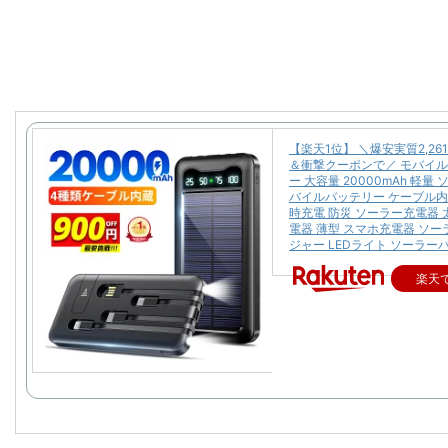
【楽天1位】 ＼爆安実質2,26
＆衝撃クーポンで／ モバイ
ー 大容量 20000mAh 軽量
バイルバッテリー ケーブル内
時充電 防災 ソーラー充電器 
電器 薄型 スマホ充電器 ソ
ジャー LEDライト ソーラー
楽天