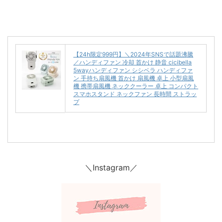
【24h限定999円】＼2024年SNSで話題沸騰
／ハンディファン 冷却 首かけ 静音 cicibella
5wayハンディファン シシベラ ハンディファ
ン 手持ち扇風機 首かけ 扇風機 卓上 小型扇風
機 携帯扇風機 ネッククーラー 卓上 コンパクト
スマホスタンド ネックファン 長時間 ストラッ
プ
＼Instagram／