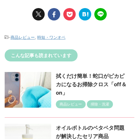
-
商品レビュー
,
時短・ワンオペ
こんな記事も読まれています
拭くだけ簡単！蛇口がピカピ
カになるお掃除クロス「off＆
on」
商品レビュー
掃除・洗濯
オイルボトルのベタベタ問題
が解決したセリア商品