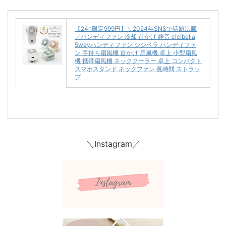
【24h限定999円】＼2024年SNSで話題沸騰
／ハンディファン 冷却 首かけ 静音 cicibella
5wayハンディファン シシベラ ハンディファ
ン 手持ち扇風機 首かけ 扇風機 卓上 小型扇風
機 携帯扇風機 ネッククーラー 卓上 コンパクト
スマホスタンド ネックファン 長時間 ストラッ
プ
＼Instagram／