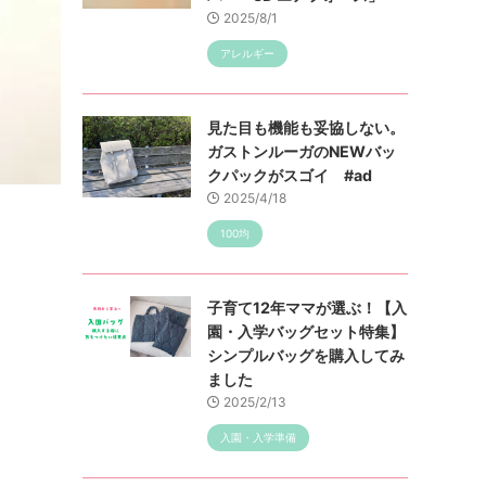
2025/8/1
アレルギー
見た目も機能も妥協しない。
ガストンルーガのNEWバッ
クパックがスゴイ #ad
2025/4/18
100均
子育て12年ママが選ぶ！【入
園・入学バッグセット特集】
シンプルバッグを購入してみ
ました
2025/2/13
入園・入学準備