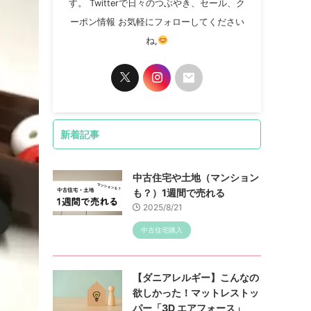
す。 Twitterで日々のつぶやき、セール、ク
ーポン情報 お気軽にフォローしてください
ね,
新着記事
中古住宅や土地（マンション
も？）1週間で売れる
2025/8/21
中古住宅購入
【ダニアレルギー】こんなの
欲しかった！マットレストッ
パー「3D エアフォース」