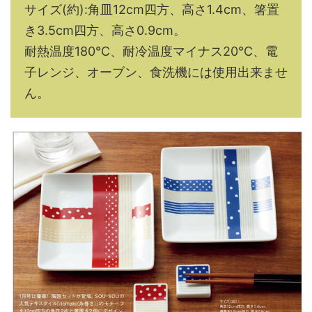
サイズ(約):角皿12cm四方、高さ1.4cm、箸置
き3.5cm四方、高さ0.9cm。
耐熱温度180℃、耐冷温度マイナス20℃、電
子レンジ、オーブン、食洗機には使用出来ませ
ん。