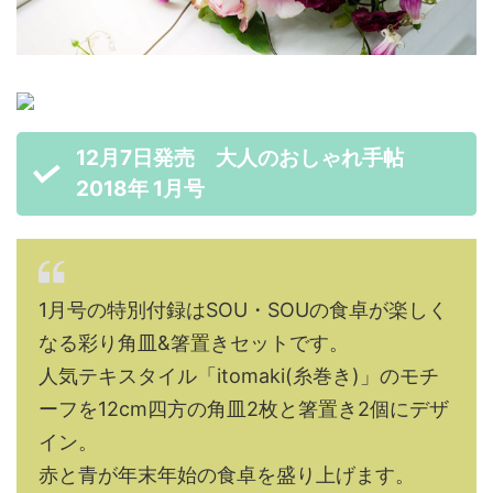
12月7日発売 大人のおしゃれ手帖
2018年 1月号
1月号の特別付録はSOU・SOUの食卓が楽しく
なる彩り角皿&箸置きセットです。
人気テキスタイル「itomaki(糸巻き)」のモチ
ーフを12cm四方の角皿2枚と箸置き2個にデザ
イン。
赤と青が年末年始の食卓を盛り上げます。