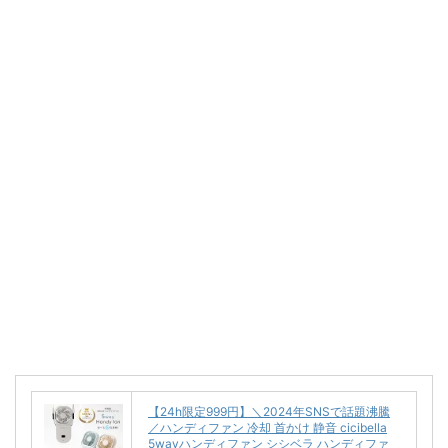
【24h限定999円】＼2024年SNSで話題沸騰
／ハンディファン 冷却 首かけ 静音 cicibella
5wayハンディファン シシベラ ハンディファ