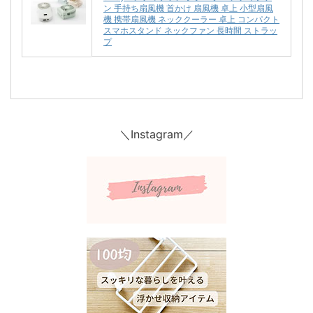
ン 手持ち扇風機 首かけ 扇風機 卓上 小型扇風
機 携帯扇風機 ネッククーラー 卓上 コンパクト
スマホスタンド ネックファン 長時間 ストラッ
プ
＼Instagram／