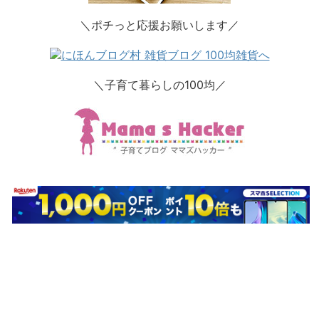
＼ポチっと応援お願いします／
＼子育て暮らしの100均／