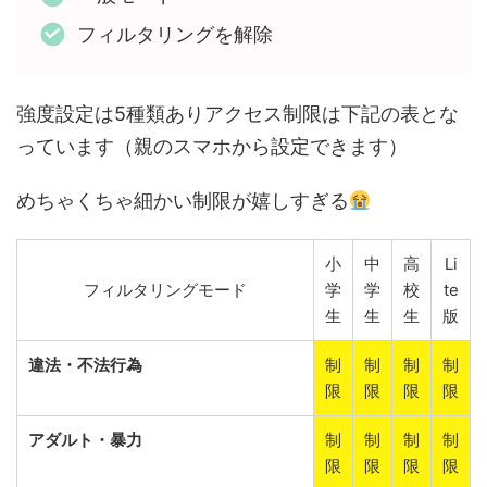
フィルタリングを解除
強度設定は5種類ありアクセス制限は下記の表とな
っています（親のスマホから設定できます）
めちゃくちゃ細かい制限が嬉しすぎる
小
中
高
Li
フィルタリングモード
学
学
校
te
生
生
生
版
違法・不法行為
制
制
制
制
限
限
限
限
アダルト・暴力
制
制
制
制
限
限
限
限