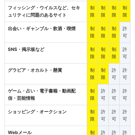
フィッシング・ウイルスなど、セキ
制
制
制
制
ュリティに問題のあるサイト
限
限
限
限
出会い・ギャンブル・飲酒・喫煙
制
制
制
許
限
限
限
可
SNS・掲示板など
制
制
制
許
限
限
限
可
グラビア・オカルト・懸賞
制
制
許
許
限
限
可
可
ゲーム・占い・電子書籍・動画配
制
許
許
許
信・芸能情報
限
可
可
可
ショッピング・オークション
制
許
許
許
限
可
可
可
Webメール
制
許
許
許