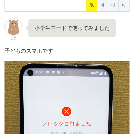
限
可
可
可
小学生モードで使ってみました
ごま
子どものスマホです