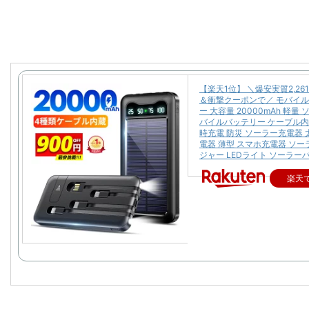
【楽天1位】 ＼爆安実質2,26
＆衝撃クーポンで／ モバイ
ー 大容量 20000mAh 軽量
バイルバッテリー ケーブル内
時充電 防災 ソーラー充電器 
電器 薄型 スマホ充電器 ソ
ジャー LEDライト ソーラー
楽天