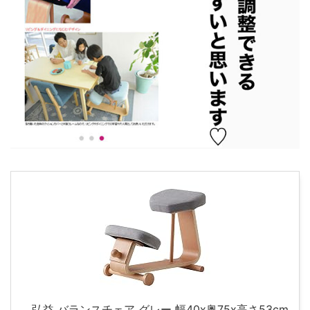
弘益 バランスチェア グレー 幅40x奥75x高さ53cm