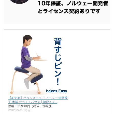
【あす楽】バランスチェア イージー 学習椅
子 木製 サカモトハウス | 学習チェ...
価格：39930円（税込、送料別)
(2020/4/10時点)