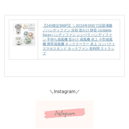
【24h限定999円】＼2024年SNSで話題沸騰
／ハンディファン 冷却 首かけ 静音 cicibella
5wayハンディファン シシベラ ハンディファ
ン 手持ち扇風機 首かけ 扇風機 卓上 小型扇風
機 携帯扇風機 ネッククーラー 卓上 コンパクト
スマホスタンド ネックファン 長時間 ストラッ
プ
＼Instagram／