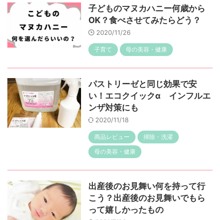
子どものマヌカハニー何歳から
OK？食べさせてみたらどう？
2020/11/26
子育て
母の美容・健康
パストリーゼと同じ効果で安
い！エコクイックα インフルエ
ンザ対策にも
2020/11/18
商品レビュー
掃除・洗濯
母の美容・健康
出産後のお見舞い何を持って行
こう？出産後のお見舞いでもら
って嬉しかったもの