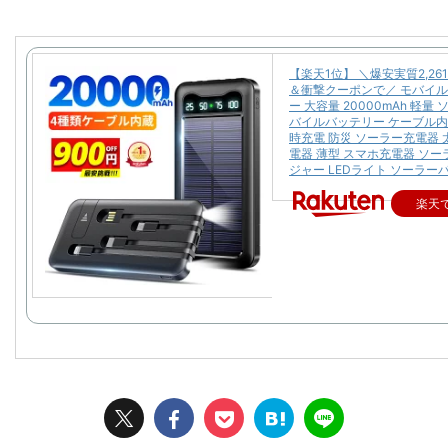
【楽天1位】 ＼爆安実質2,26
＆衝撃クーポンで／ モバイ
ー 大容量 20000mAh 軽量
バイルバッテリー ケーブル内
時充電 防災 ソーラー充電器 
電器 薄型 スマホ充電器 ソ
ジャー LEDライト ソーラー
楽天