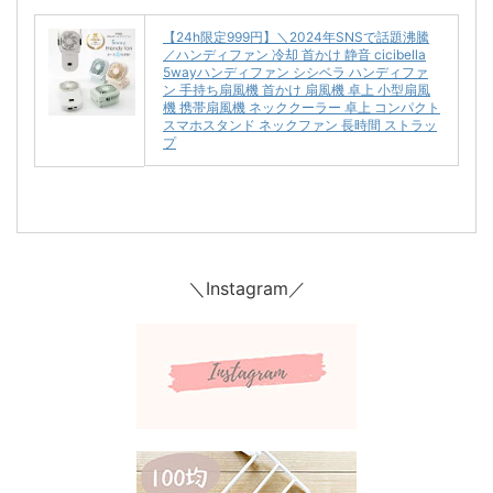
【24h限定999円】＼2024年SNSで話題沸騰
／ハンディファン 冷却 首かけ 静音 cicibella
5wayハンディファン シシベラ ハンディファ
ン 手持ち扇風機 首かけ 扇風機 卓上 小型扇風
機 携帯扇風機 ネッククーラー 卓上 コンパクト
スマホスタンド ネックファン 長時間 ストラッ
プ
＼Instagram／