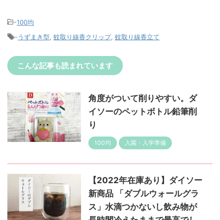
-
100均
-
うずまき型
,
蚊取り線香クリップ
,
蚊取り線香立て
こんな記事も読まれています
角度がついて削りやすい。ダ
イソーのペットボトル鉛筆削
り
100均
入園・入学準備
【2022年在庫あり】ダイソー
新商品 「ダブルウォールグラ
ス」水滴つかないし飲み物が
長時間冷えたままで最高でし