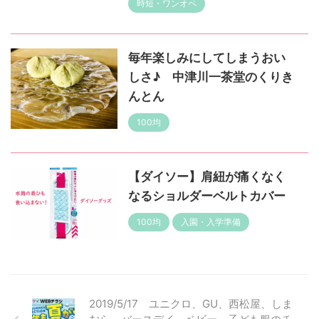
時短・ワンオペ
毎年楽しみにしてしまうおい
しさ♪ 中津川一茶堂のくりき
んとん
100均
【ダイソー】肩紐が痛くなく
なるショルダーベルトカバー
100均
入園・入学準備
2019/5/17 ユニクロ、GU、西松屋、しま