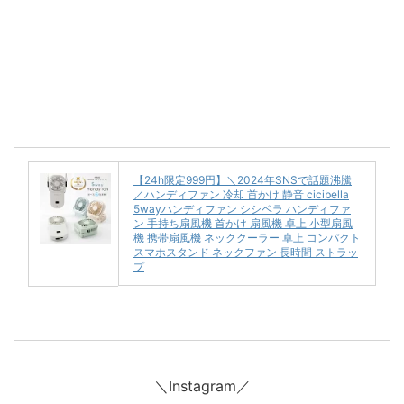
【24h限定999円】＼2024年SNSで話題沸騰
／ハンディファン 冷却 首かけ 静音 cicibella
5wayハンディファン シシベラ ハンディファ
ン 手持ち扇風機 首かけ 扇風機 卓上 小型扇風
機 携帯扇風機 ネッククーラー 卓上 コンパクト
スマホスタンド ネックファン 長時間 ストラッ
プ
＼Instagram／