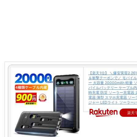
【楽天1位】 ＼爆安実質2,26
＆衝撃クーポンで／ モバイ
ー 大容量 20000mAh 軽量
バイルバッテリー ケーブル内
時充電 防災 ソーラー充電器 
電器 薄型 スマホ充電器 ソ
ジャー LEDライト ソーラー
楽天