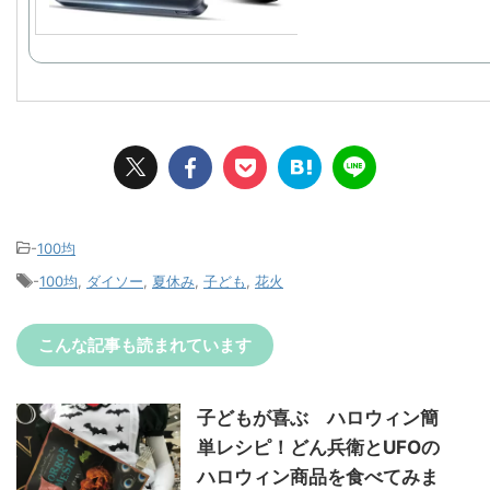
-
100均
-
100均
,
ダイソー
,
夏休み
,
子ども
,
花火
こんな記事も読まれています
子どもが喜ぶ ハロウィン簡
単レシピ！どん兵衛とUFOの
ハロウィン商品を食べてみま