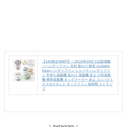
【24h限定999円】＼2024年SNSで話題沸騰
／ハンディファン 冷却 首かけ 静音 cicibella
5wayハンディファン シシベラ ハンディファ
ン 手持ち扇風機 首かけ 扇風機 卓上 小型扇風
機 携帯扇風機 ネッククーラー 卓上 コンパクト
スマホスタンド ネックファン 長時間 ストラッ
プ
＼Instagram／