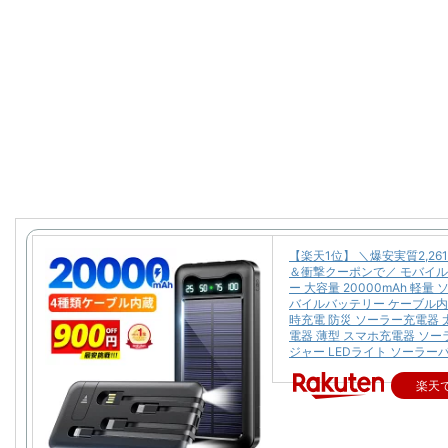
【楽天1位】 ＼爆安実質2,26
＆衝撃クーポンで／ モバイ
ー 大容量 20000mAh 軽量
バイルバッテリー ケーブル内
時充電 防災 ソーラー充電器 
電器 薄型 スマホ充電器 ソ
ジャー LEDライト ソーラー
楽天