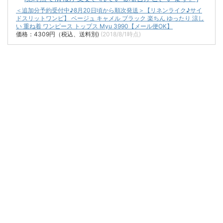
＜追加分予約受付中♪8月20日頃から順次発送＞【リネンライク♪サイ
ドスリットワンピ】 ベージュ キャメル ブラック 楽ちん ゆったり 涼し
い 重ね着 ワンピース トップス Myu 3990【メール便OK】
価格：4309円（税込、送料別)
(2018/8/1時点)