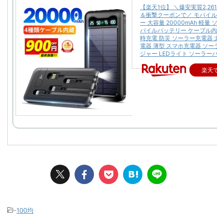
【楽天1位】 ＼爆安実質2,26
＆衝撃クーポンで／ モバイ
ー 大容量 20000mAh 軽量
バイルバッテリー ケーブル内
時充電 防災 ソーラー充電器 
電器 薄型 スマホ充電器 ソ
ジャー LEDライト ソーラー
楽天
-
100均