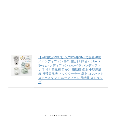
【24h限定999円】＼2024年SNSで話題沸騰
／ハンディファン 冷却 首かけ 静音 cicibella
5wayハンディファン シシベラ ハンディファ
ン 手持ち扇風機 首かけ 扇風機 卓上 小型扇風
機 携帯扇風機 ネッククーラー 卓上 コンパクト
スマホスタンド ネックファン 長時間 ストラッ
プ