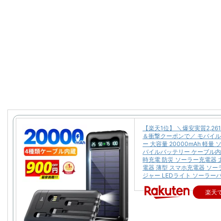
【楽天1位】 ＼爆安実質2,26
＆衝撃クーポンで／ モバイ
ー 大容量 20000mAh 軽量
バイルバッテリー ケーブル内
時充電 防災 ソーラー充電器 
電器 薄型 スマホ充電器 ソ
ジャー LEDライト ソーラー
楽天