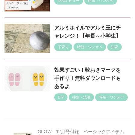
商品レビュー
時短・ワンオペ
アルミホイルでアルミ玉にチ
ャレンジ！【年長～小学生】
子育て
時短・ワンオペ
知育
効果すごい！靴おきマークを
手作りｌ無料ダウンロードも
あるよ
DIY
掃除・洗濯
時短・ワンオペ
GLOW 12月号付録 ベーシックアイテム