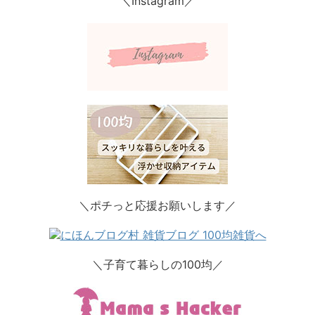
＼Instagram／
＼ポチっと応援お願いします／
＼子育て暮らしの100均／