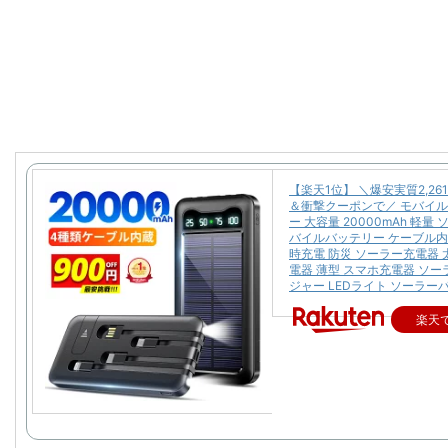
【楽天1位】 ＼爆安実質2,26
＆衝撃クーポンで／ モバイ
ー 大容量 20000mAh 軽量
バイルバッテリー ケーブル内
時充電 防災 ソーラー充電器 
電器 薄型 スマホ充電器 ソ
ジャー LEDライト ソーラー
楽天