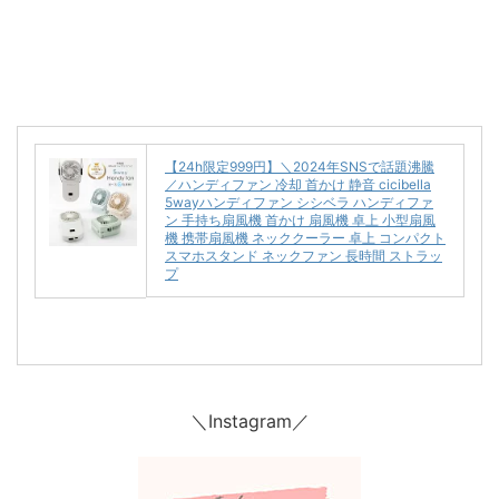
【24h限定999円】＼2024年SNSで話題沸騰
／ハンディファン 冷却 首かけ 静音 cicibella
5wayハンディファン シシベラ ハンディファ
ン 手持ち扇風機 首かけ 扇風機 卓上 小型扇風
機 携帯扇風機 ネッククーラー 卓上 コンパクト
スマホスタンド ネックファン 長時間 ストラッ
プ
＼Instagram／