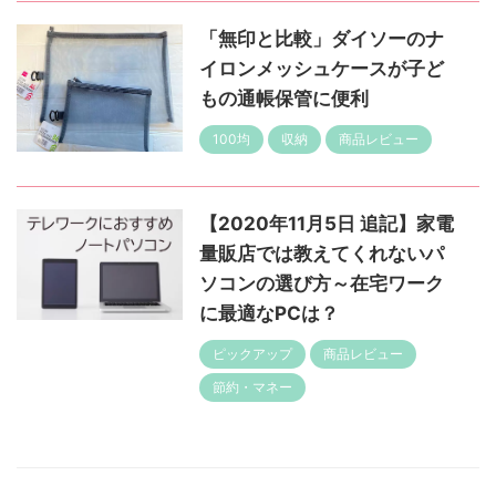
「無印と比較」ダイソーのナ
イロンメッシュケースが子ど
もの通帳保管に便利
100均
収納
商品レビュー
【2020年11月5日 追記】家電
量販店では教えてくれないパ
ソコンの選び方～在宅ワーク
に最適なPCは？
ピックアップ
商品レビュー
節約・マネー