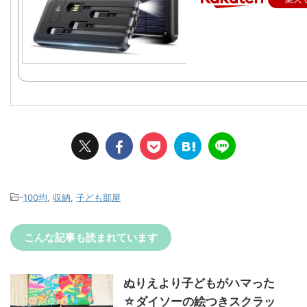
-
100均
,
収納
,
子ども部屋
こんな記事も読まれています
ぬりえより子どもがハマった
☆ダイソーの絵つきスクラッ