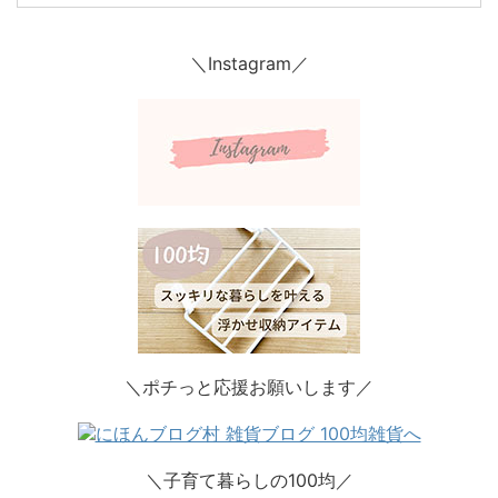
＼Instagram／
＼ポチっと応援お願いします／
＼子育て暮らしの100均／