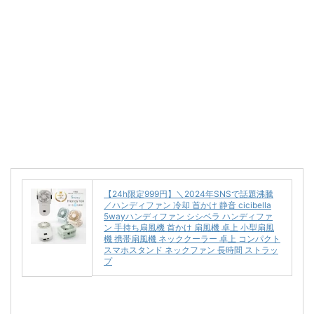
【24h限定999円】＼2024年SNSで話題沸騰
／ハンディファン 冷却 首かけ 静音 cicibella
5wayハンディファン シシベラ ハンディファ
ン 手持ち扇風機 首かけ 扇風機 卓上 小型扇風
機 携帯扇風機 ネッククーラー 卓上 コンパクト
スマホスタンド ネックファン 長時間 ストラッ
プ