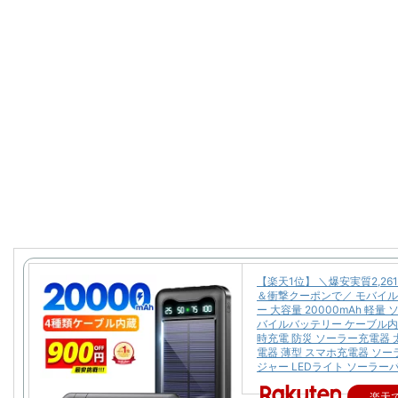
【楽天1位】 ＼爆安実質2,26
＆衝撃クーポンで／ モバイ
ー 大容量 20000mAh 軽量
バイルバッテリー ケーブル内
時充電 防災 ソーラー充電器 
電器 薄型 スマホ充電器 ソ
ジャー LEDライト ソーラー
楽天