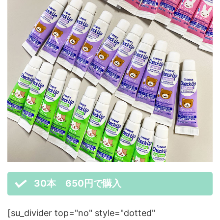
30本 650円で購入
[su_divider top="no" style="dotted"