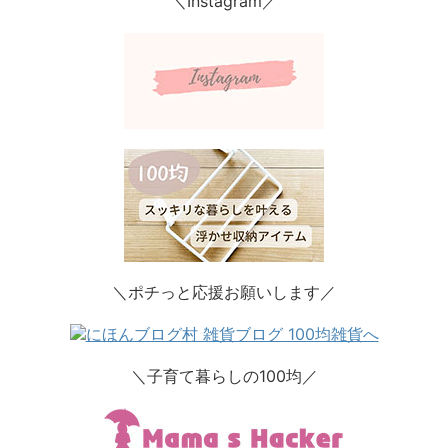
＼Instagram／
＼ポチっと応援お願いします／
＼子育て暮らしの100均／