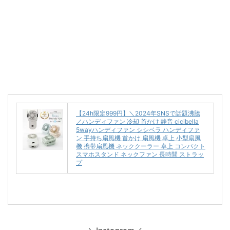
【24h限定999円】＼2024年SNSで話題沸騰
／ハンディファン 冷却 首かけ 静音 cicibella
5wayハンディファン シシベラ ハンディファ
ン 手持ち扇風機 首かけ 扇風機 卓上 小型扇風
機 携帯扇風機 ネッククーラー 卓上 コンパクト
スマホスタンド ネックファン 長時間 ストラッ
プ