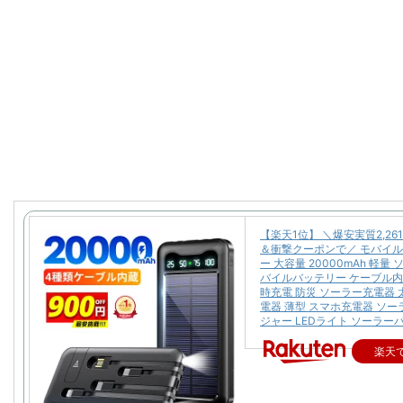
【楽天1位】 ＼爆安実質2,26
＆衝撃クーポンで／ モバイ
ー 大容量 20000mAh 軽量
バイルバッテリー ケーブル内
時充電 防災 ソーラー充電器 
電器 薄型 スマホ充電器 ソ
ジャー LEDライト ソーラー
楽天