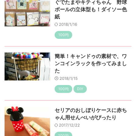
ぐでたまやキティちゃん 野球
ボールの立体型も！ダイソー色
紙
2018/1/16
100均
簡単！キャンドゥの素材で、ワ
ンコインラックを作ってみまし
た
2018/1/15
100均
DIY
セリアのおしぼりケースに赤ち
ゃん用せんべいがぴったり
2017/12/22
100均