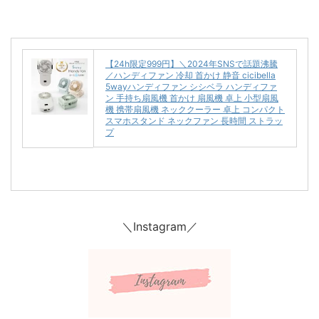
【24h限定999円】＼2024年SNSで話題沸騰
／ハンディファン 冷却 首かけ 静音 cicibella
5wayハンディファン シシベラ ハンディファ
ン 手持ち扇風機 首かけ 扇風機 卓上 小型扇風
機 携帯扇風機 ネッククーラー 卓上 コンパクト
スマホスタンド ネックファン 長時間 ストラッ
プ
＼Instagram／