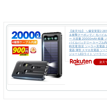
【楽天1位】 ＼爆安実質2,26
＆衝撃クーポンで／ モバイ
ー 大容量 20000mAh 軽量
バイルバッテリー ケーブル内
時充電 防災 ソーラー充電器 
電器 薄型 スマホ充電器 ソ
ジャー LEDライト ソーラー
楽天