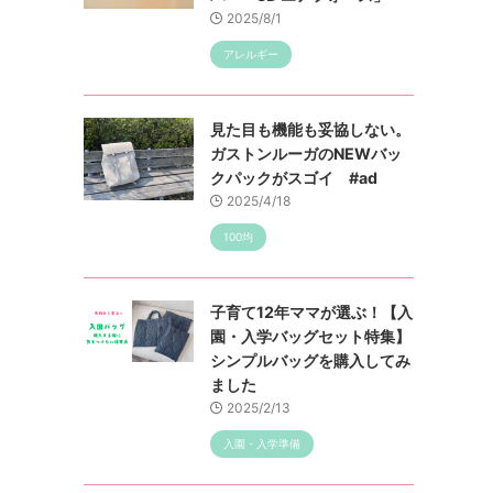
2025/8/1
アレルギー
見た目も機能も妥協しない。
ガストンルーガのNEWバッ
クパックがスゴイ #ad
2025/4/18
100均
子育て12年ママが選ぶ！【入
園・入学バッグセット特集】
シンプルバッグを購入してみ
ました
2025/2/13
入園・入学準備