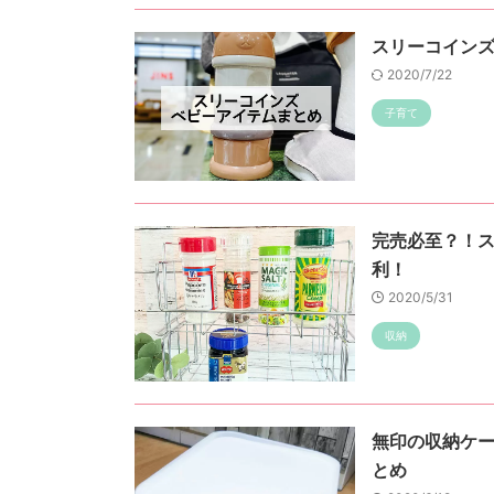
スリーコイン
2020/7/22
子育て
完売必至？！
利！
2020/5/31
収納
無印の収納ケ
とめ