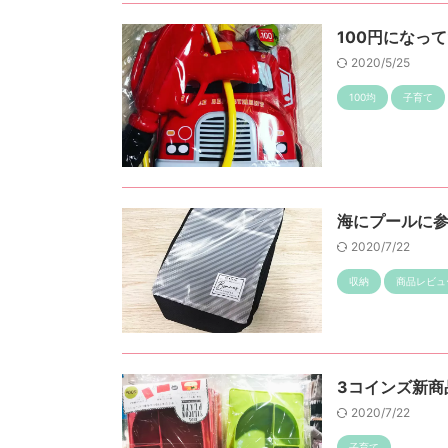
100円になっ
2020/5/25
100均
子育て
海にプールに
2020/7/22
収納
商品レビュ
3コインズ新商
2020/7/22
子育て