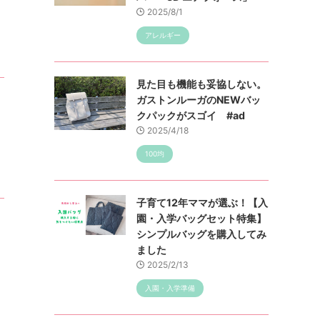
2025/8/1
アレルギー
見た目も機能も妥協しない。
ガストンルーガのNEWバッ
クパックがスゴイ #ad
2025/4/18
100均
子育て12年ママが選ぶ！【入
園・入学バッグセット特集】
シンプルバッグを購入してみ
ました
2025/2/13
入園・入学準備