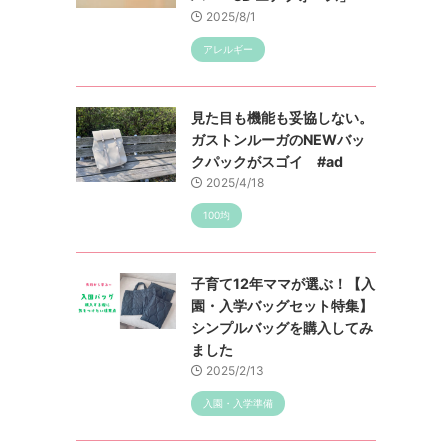
2025/8/1
アレルギー
見た目も機能も妥協しない。
ガストンルーガのNEWバッ
クパックがスゴイ #ad
2025/4/18
100均
子育て12年ママが選ぶ！【入
園・入学バッグセット特集】
シンプルバッグを購入してみ
ました
2025/2/13
入園・入学準備