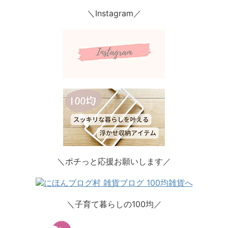
＼Instagram／
＼ポチっと応援お願いします／
＼子育て暮らしの100均／