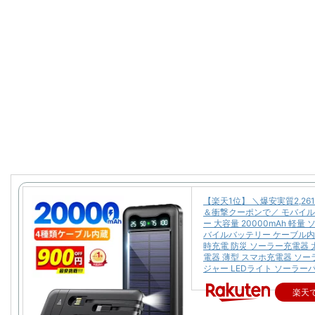
【楽天1位】 ＼爆安実質2,26
＆衝撃クーポンで／ モバイ
ー 大容量 20000mAh 軽量
バイルバッテリー ケーブル内
時充電 防災 ソーラー充電器 
電器 薄型 スマホ充電器 ソ
ジャー LEDライト ソーラー
楽天