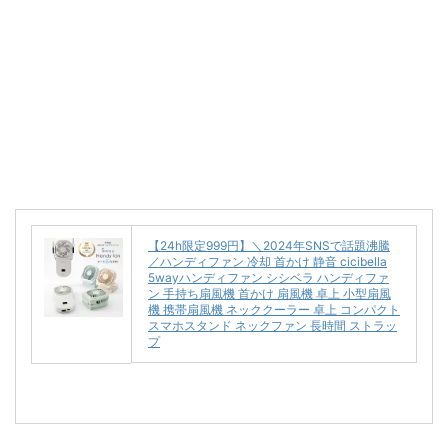
【24h限定999円】＼2024年SNSで話題沸騰
／ハンディファン 冷却 首かけ 静音 cicibella
5wayハンディファン シシベラ ハンディファ
ン 手持ち扇風機 首かけ 扇風機 卓上 小型扇風
機 携帯扇風機 ネッククーラー 卓上 コンパクト
スマホスタンド ネックファン 長時間 ストラッ
プ