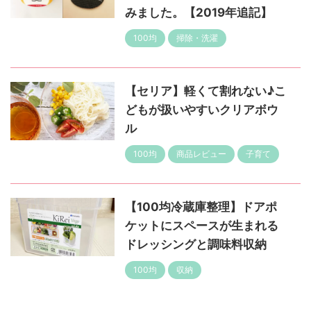
みました。【2019年追記】
100均
掃除・洗濯
【セリア】軽くて割れない♪こ
どもが扱いやすいクリアボウ
ル
100均
商品レビュー
子育て
【100均冷蔵庫整理】ドアポ
ケットにスペースが生まれる
ドレッシングと調味料収納
100均
収納