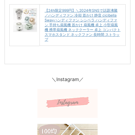
【24h限定999円】＼2024年SNSで話題沸騰
／ハンディファン 冷却 首かけ 静音 cicibella
5wayハンディファン シシベラ ハンディファ
ン 手持ち扇風機 首かけ 扇風機 卓上 小型扇風
機 携帯扇風機 ネッククーラー 卓上 コンパクト
スマホスタンド ネックファン 長時間 ストラッ
プ
＼Instagram／