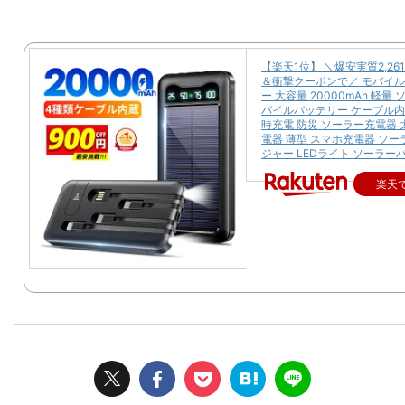
【楽天1位】 ＼爆安実質2,26
＆衝撃クーポンで／ モバイ
ー 大容量 20000mAh 軽量
バイルバッテリー ケーブル内
時充電 防災 ソーラー充電器 
電器 薄型 スマホ充電器 ソ
ジャー LEDライト ソーラー
楽天