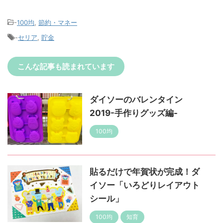
-
100均
,
節約・マネー
-
セリア
,
貯金
こんな記事も読まれています
ダイソーのバレンタイン
2019-手作りグッズ編-
100均
貼るだけで年賀状が完成！ダ
イソー「いろどりレイアウト
シール」
100均
知育