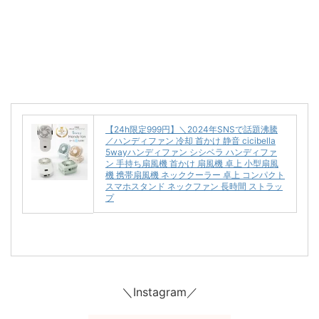
【24h限定999円】＼2024年SNSで話題沸騰
／ハンディファン 冷却 首かけ 静音 cicibella
5wayハンディファン シシベラ ハンディファ
ン 手持ち扇風機 首かけ 扇風機 卓上 小型扇風
機 携帯扇風機 ネッククーラー 卓上 コンパクト
スマホスタンド ネックファン 長時間 ストラッ
プ
＼Instagram／