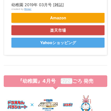
幼稚園 2019年 03月号 [雑誌]
created by
Rinker
Amazon
楽天市場
Yahooショッピング
『幼稚園』4月号
2/28
ごろ
発売