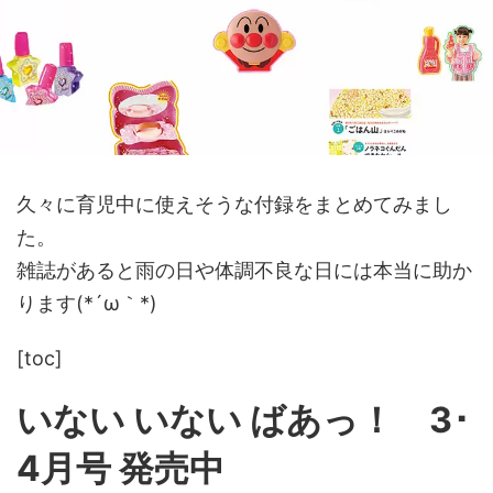
久々に育児中に使えそうな付録をまとめてみまし
た。
雑誌があると雨の日や体調不良な日には本当に助か
ります(*´ω｀*)
[toc]
いない いない ばあっ！ 3･
4月号 発売中