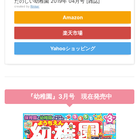
たのしい幼稚園 2019年 04月号 [雑誌]
created by
Rinker
Amazon
楽天市場
Yahooショッピング
『幼稚園』3月号
現在発売中