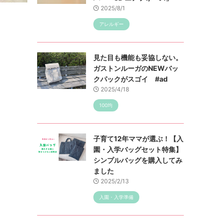
2025/8/1
アレルギー
見た目も機能も妥協しない。
ガストンルーガのNEWバッ
クパックがスゴイ #ad
2025/4/18
100均
子育て12年ママが選ぶ！【入
園・入学バッグセット特集】
シンプルバッグを購入してみ
ました
2025/2/13
入園・入学準備