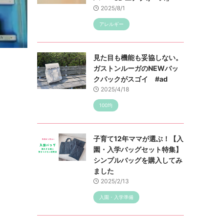
2025/8/1
アレルギー
見た目も機能も妥協しない。
ガストンルーガのNEWバッ
クパックがスゴイ #ad
2025/4/18
100均
子育て12年ママが選ぶ！【入
園・入学バッグセット特集】
シンプルバッグを購入してみ
ました
2025/2/13
入園・入学準備