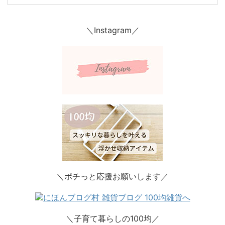
＼Instagram／
＼ポチっと応援お願いします／
＼子育て暮らしの100均／