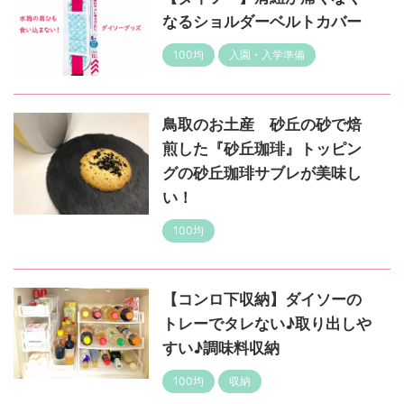
なるショルダーベルトカバー
100均
入園・入学準備
鳥取のお土産 砂丘の砂で焙
煎した『砂丘珈琲』トッピン
グの砂丘珈琲サブレが美味し
い！
100均
【コンロ下収納】ダイソーの
トレーでタレない♪取り出しや
すい♪調味料収納
100均
収納