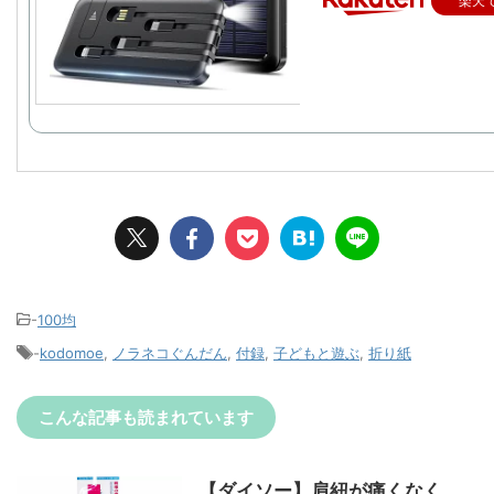
楽天
-
100均
-
kodomoe
,
ノラネコぐんだん
,
付録
,
子どもと遊ぶ
,
折り紙
こんな記事も読まれています
【ダイソー】肩紐が痛くなく