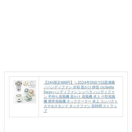
【24h限定999円】＼2024年SNSで話題沸騰
／ハンディファン 冷却 首かけ 静音 cicibella
5wayハンディファン シシベラ ハンディファ
ン 手持ち扇風機 首かけ 扇風機 卓上 小型扇風
機 携帯扇風機 ネッククーラー 卓上 コンパクト
スマホスタンド ネックファン 長時間 ストラッ
プ