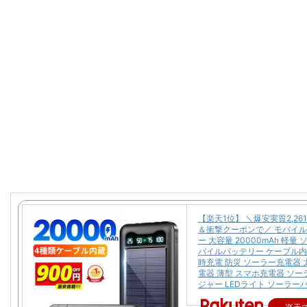
【楽天1位】 ＼爆安実質2,26
＆衝撃クーポンで／ モバイ
ー 大容量 20000mAh 軽量
バイルバッテリー ケーブル内
時充電 防災 ソーラー充電器 
電器 薄型 スマホ充電器 ソ
ジャー LEDライト ソーラー