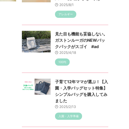
2025/8/1
アレルギー
見た目も機能も妥協しない。
ガストンルーガのNEWバッ
クパックがスゴイ #ad
2025/4/18
100均
子育て12年ママが選ぶ！【入
園・入学バッグセット特集】
シンプルバッグを購入してみ
ました
2025/2/13
入園・入学準備