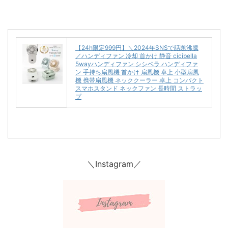
【24h限定999円】＼2024年SNSで話題沸騰
／ハンディファン 冷却 首かけ 静音 cicibella
5wayハンディファン シシベラ ハンディファ
ン 手持ち扇風機 首かけ 扇風機 卓上 小型扇風
機 携帯扇風機 ネッククーラー 卓上 コンパクト
スマホスタンド ネックファン 長時間 ストラッ
プ
＼Instagram／