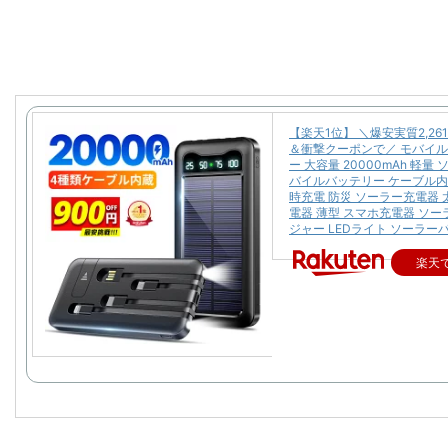
【楽天1位】 ＼爆安実質2,26
＆衝撃クーポンで／ モバイ
ー 大容量 20000mAh 軽量
バイルバッテリー ケーブル内
時充電 防災 ソーラー充電器 
電器 薄型 スマホ充電器 ソ
ジャー LEDライト ソーラー
楽天