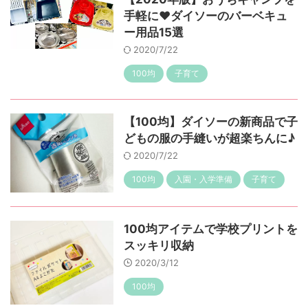
手軽に♥ダイソーのバーベキュ
ー用品15選
2020/7/22
100均
子育て
【100均】ダイソーの新商品で子
どもの服の手縫いが超楽ちんに♪
2020/7/22
100均
入園・入学準備
子育て
100均アイテムで学校プリントを
スッキリ収納
2020/3/12
100均