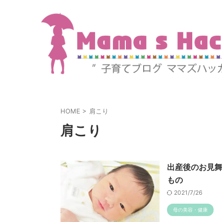
HOME
>
肩こり
肩こり
出産後のお見
もの
2021/7/26
母の美容・健康