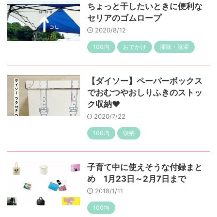
ちょっと干したいときに便利な
セリアのゴムロープ
2020/8/12
100均
おでかけ
掃除・洗濯
【ダイソー】ペーパーボックス
でおむつやおしりふきのストッ
ク収納♥
2020/7/22
100均
収納
子育て中に使えそうな付録まと
め 1月23日～2月7日まで
2018/1/11
100均