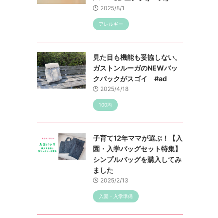
2025/8/1
アレルギー
見た目も機能も妥協しない。
ガストンルーガのNEWバッ
クパックがスゴイ #ad
2025/4/18
100均
子育て12年ママが選ぶ！【入
園・入学バッグセット特集】
シンプルバッグを購入してみ
ました
2025/2/13
入園・入学準備