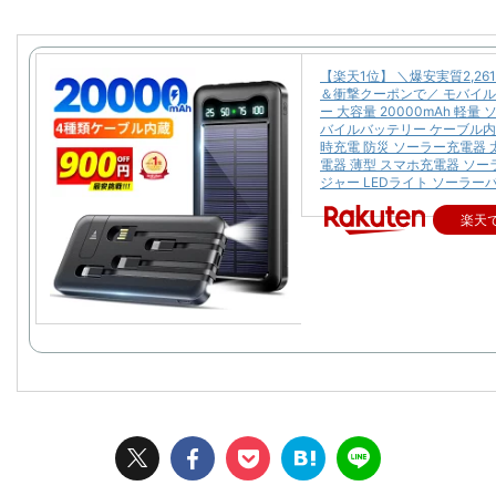
【楽天1位】 ＼爆安実質2,26
＆衝撃クーポンで／ モバイ
ー 大容量 20000mAh 軽量
バイルバッテリー ケーブル内
時充電 防災 ソーラー充電器 
電器 薄型 スマホ充電器 ソ
ジャー LEDライト ソーラー
楽天