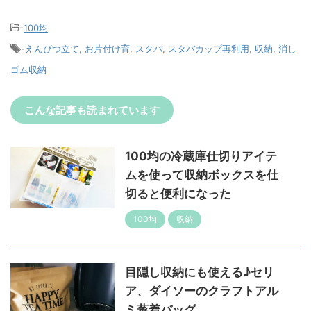
-
100均
-
えんぴつ立て
,
お片付け育
,
スタバ
,
スタバカップ再利用
,
収納
,
消し
ゴム収納
こんな記事も読まれています
100均の冷蔵庫仕切りアイテ
ムを使って収納ボックスを仕
切ると便利になった
100均
収納
目隠し収納にも使える♪セリ
ア、ダイソーのクラフトアル
ミ蒸着バッグ