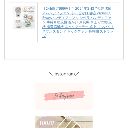
【24h限定999円】＼2024年SNSで話題沸騰
／ハンディファン 冷却 首かけ 静音 cicibella
5wayハンディファン シシベラ ハンディファ
ン 手持ち扇風機 首かけ 扇風機 卓上 小型扇風
機 携帯扇風機 ネッククーラー 卓上 コンパクト
スマホスタンド ネックファン 長時間 ストラッ
プ
＼Instagram／