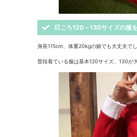
日ごろ120～130サイズの
身長115cm、体重20kgの娘でも大丈夫で
普段着ている服は基本120サイズ、130が