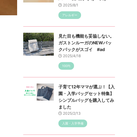
2025/8/1
アレルギー
見た目も機能も妥協しない。
ガストンルーガのNEWバッ
クパックがスゴイ #ad
2025/4/18
100均
子育て12年ママが選ぶ！【入
園・入学バッグセット特集】
シンプルバッグを購入してみ
ました
2025/2/13
入園・入学準備