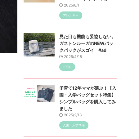
2025/8/1
アレルギー
見た目も機能も妥協しない。
ガストンルーガのNEWバッ
クパックがスゴイ #ad
2025/4/18
100均
子育て12年ママが選ぶ！【入
園・入学バッグセット特集】
シンプルバッグを購入してみ
ました
2025/2/13
入園・入学準備