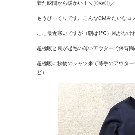
着た瞬間から暖かい！＼(◎o◎)／
もうびっくりです。こんなCMみたいなコ
ここ最近寒いですが（朝は1℃）風がなけ
超極暖と裏が起毛の薄いアウターで保育園
超極暖に秋物のシャツ来て薄手のアウター
ど）