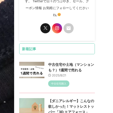
す。 Twitterで日々のつぶやき、セール、ク
ーポン情報 お気軽にフォローしてください
ね,
新着記事
中古住宅や土地（マンション
も？）1週間で売れる
2025/8/21
中古住宅購入
【ダニアレルギー】こんなの
欲しかった！マットレストッ
パー「3D エアフォース」